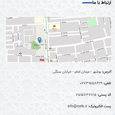
ارتباط با ما
آدرس:
بوشهر - میدان امام - خیابان سنگی
تلفن:
07731558429
کد پستی:
7515737715
پست الکترونیک:
info@ostb.ir