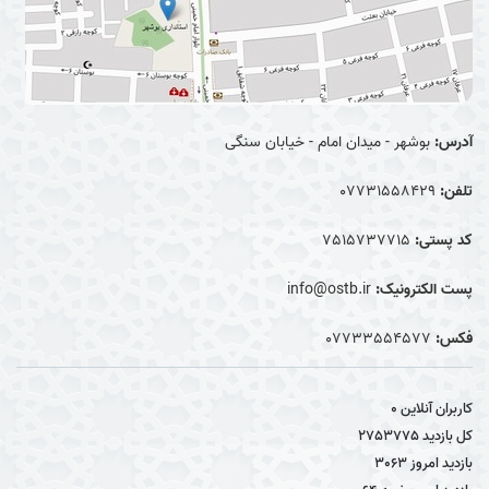
آدرس:
بوشهر - میدان امام - خیابان سنگی
تلفن:
07731558429
کد پستی:
7515737715
پست الکترونیک:
info@ostb.ir
فکس:
07733554577
کاربران آنلاین
0
کل بازدید
2753775
بازدید امروز
3063