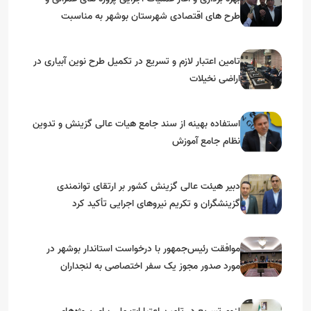
طرح های اقتصادی شهرستان بوشهر به مناسبت
گرامیداشت دهه مبارک فجر
تامین اعتبار لازم و تسریع در تکمیل طرح نوین آبیاری در
اراضی نخیلات
استفاده بهینه از سند جامع هیات عالی گزینش و‌ تدوین
نظام جامع آموزش
دبیر هیئت عالی گزینش کشور بر ارتقای توانمندی
گزینشگران و تکریم نیروهای اجرایی تأکید کرد
موافقت رئیس‌جمهور با درخواست استاندار بوشهر در
مورد صدور مجوز یک سفر اختصاصی به لنجداران
استان‌های جنوبی