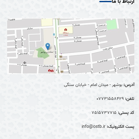
ارتباط با ما
آدرس:
بوشهر - میدان امام - خیابان سنگی
تلفن:
07731558429
کد پستی:
7515737715
پست الکترونیک:
info@ostb.ir