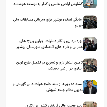
گشایش اراضی نظامی و گذار به توسعه هوشمند
و مبتنی بر دریا
آمادگی استان بوشهر برای میزبانی مسابقات ملی
جودو
بهره برداری و آغاز عملیات اجرایی پروژه های
عمرانی و طرح های اقتصادی شهرستان بوشهر
به مناسبت گرامیداشت دهه مبارک فجر
تامین اعتبار لازم و تسریع در تکمیل طرح نوین
آبیاری در اراضی نخیلات
استفاده بهینه از سند جامع هیات عالی گزینش و‌
تدوین نظام جامع آموزش
دبیر هیئت عالی گزینش کشور بر ارتقای