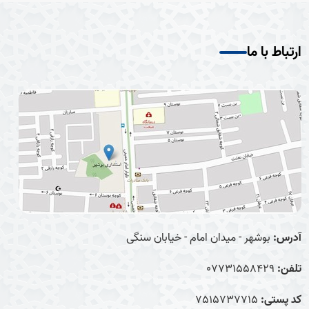
ارتباط با ما
آدرس:
بوشهر - میدان امام - خیابان سنگی
تلفن:
07731558429
کد پستی:
7515737715