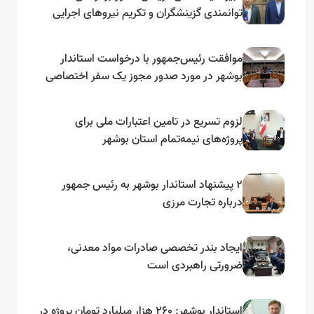
توانمندی گزینشگران و تکریم نیروهای اجرایی
تأکید کرد
موافقت رئیس‌جمهور با درخواست استاندار
بوشهر در مورد صدور مجوز یک سفر اختصاصی
به لنجداران استان‌های جنوبی
لزوم تسریع در تامین اعتبارات ملی برای
پروژه‌های نیمه‌تمام استان بوشهر
۲ پیشنهاد استاندار بوشهر به رئیس جمهور
درباره تجارت مرزی
ایجاد بندر تخصصی صادرات مواد معدنی،
ضرورتی راهبردی است
استاندار بوشهر: ۲۶۰ هزار میلیارد تومان پروژه در