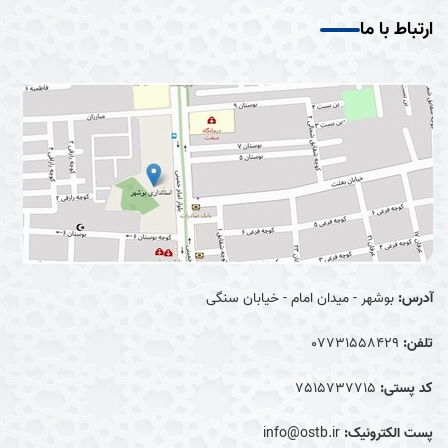
ارتباط با ما
آدرس:
بوشهر - میدان امام - خیابان سنگی
تلفن:
07731558429
کد پستی:
7515737715
پست الکترونیک:
info@ostb.ir