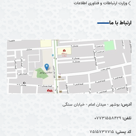
وزارت ارتباطات و فناوری اطلاعات
ارتباط با ما
آدرس:
بوشهر - میدان امام - خیابان سنگی
تلفن:
07731558429
کد پستی:
7515737715