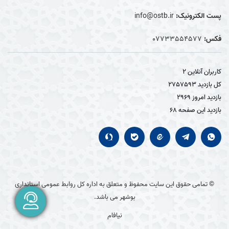
پست الکترونیک:
info@ostb.ir
فکس:
07733554577
کاربران آنلاین
2
کل بازدید
2757593
بازدید امروز
2969
بازدید این صفحه
68
© تمامی حقوق این سایت محفوظ و متعلق به اداره کل روابط عمومی استانداری
بوشهر می باشد.
نیافام