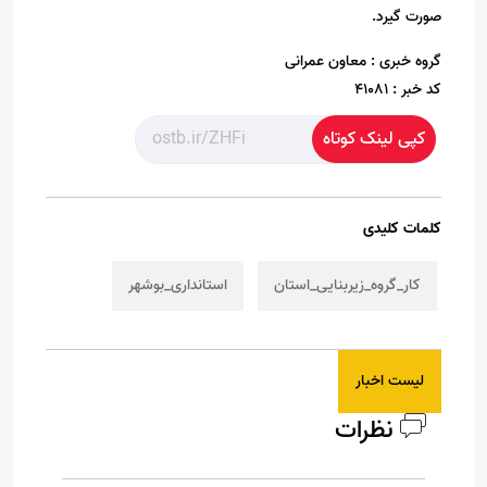
صورت گیرد.
گروه خبری :
معاون عمرانی
کد خبر :
41081
کپی لینک کوتاه
کلمات کلیدی
کار_گروه_زیربنایی_استان
استانداری_بوشهر
لیست اخبار
نظرات