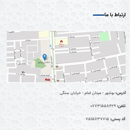
ارتباط با ما
آدرس:
بوشهر - میدان امام - خیابان سنگی
تلفن:
07731558429
کد پستی:
7515737715