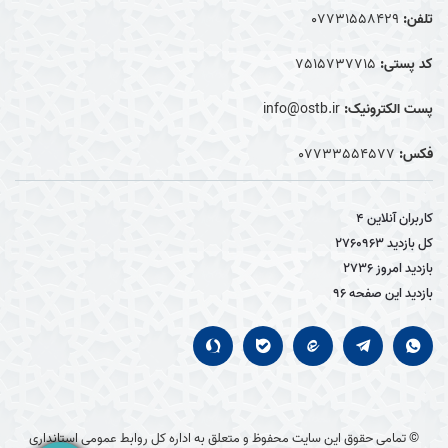
تلفن:
07731558429
کد پستی:
7515737715
پست الکترونیک:
info@ostb.ir
فکس:
07733554577
کاربران آنلاین
4
کل بازدید
2760963
بازدید امروز
2736
بازدید این صفحه
96
© تمامی حقوق این سایت محفوظ و متعلق به اداره کل روابط عمومی استانداری