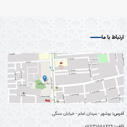
ارتباط با ما
آدرس:
بوشهر - میدان امام - خیابان سنگی
تلفن:
07731558429