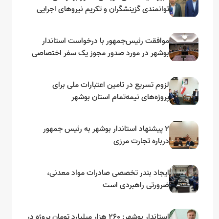
توانمندی گزینشگران و تکریم نیروهای اجرایی
تأکید کرد
موافقت رئیس‌جمهور با درخواست استاندار
بوشهر در مورد صدور مجوز یک سفر اختصاصی
به لنجداران استان‌های جنوبی
لزوم تسریع در تامین اعتبارات ملی برای
پروژه‌های نیمه‌تمام استان بوشهر
۲ پیشنهاد استاندار بوشهر به رئیس جمهور
درباره تجارت مرزی
ایجاد بندر تخصصی صادرات مواد معدنی،
ضرورتی راهبردی است
استاندار بوشهر: ۲۶۰ هزار میلیارد تومان پروژه در