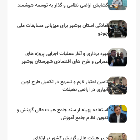
گشایش اراضی نظامی و گذار به توسعه هوشمند
و مبتنی بر دریا
آمادگی استان بوشهر برای میزبانی مسابقات ملی
جودو
بهره برداری و آغاز عملیات اجرایی پروژه های
عمرانی و طرح های اقتصادی شهرستان بوشهر
به مناسبت گرامیداشت دهه مبارک فجر
تامین اعتبار لازم و تسریع در تکمیل طرح نوین
آبیاری در اراضی نخیلات
استفاده بهینه از سند جامع هیات عالی گزینش و‌
تدوین نظام جامع آموزش
دبیر هیئت عالی گزینش کشور بر ارتقای