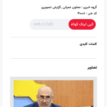
گروه خبری :
معاون عمرانی ,گزارش تصویری
کد خبر :
41008
کپی لینک کوتاه
کلمات کلیدی
تصاویر