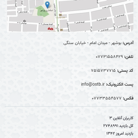
آدرس:
بوشهر - میدان امام - خیابان سنگی
تلفن:
07731558429
کد پستی:
7515737715
پست الکترونیک:
info@ostb.ir
فکس:
07733554577
کاربران آنلاین
3
کل بازدید
2748991
بازدید امروز
1342