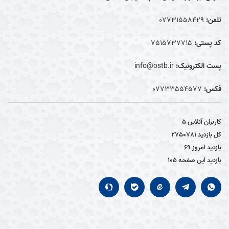
تلفن:
07731558429
کد پستی:
7515737715
پست الکترونیک:
info@ostb.ir
فکس:
07733554577
کاربران آنلاین
5
کل بازدید
2750781
بازدید امروز
69
بازدید این صفحه
105