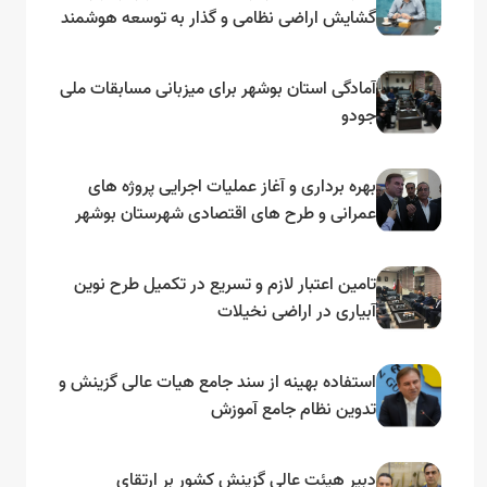
گشایش اراضی نظامی و گذار به توسعه هوشمند
و مبتنی بر دریا
آمادگی استان بوشهر برای میزبانی مسابقات ملی
جودو
بهره برداری و آغاز عملیات اجرایی پروژه های
عمرانی و طرح های اقتصادی شهرستان بوشهر
به مناسبت گرامیداشت دهه مبارک فجر
تامین اعتبار لازم و تسریع در تکمیل طرح نوین
آبیاری در اراضی نخیلات
استفاده بهینه از سند جامع هیات عالی گزینش و‌
تدوین نظام جامع آموزش
دبیر هیئت عالی گزینش کشور بر ارتقای