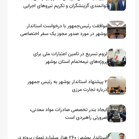
توانمندی گزینشگران و تکریم نیروهای اجرایی
تأکید کرد
موافقت رئیس‌جمهور با درخواست استاندار
بوشهر در مورد صدور مجوز یک سفر اختصاصی
به لنجداران استان‌های جنوبی
لزوم تسریع در تامین اعتبارات ملی برای
پروژه‌های نیمه‌تمام استان بوشهر
۲ پیشنهاد استاندار بوشهر به رئیس جمهور
درباره تجارت مرزی
ایجاد بندر تخصصی صادرات مواد معدنی،
ضرورتی راهبردی است
استاندار بوشهر: ۲۶۰ هزار میلیارد تومان پروژه در