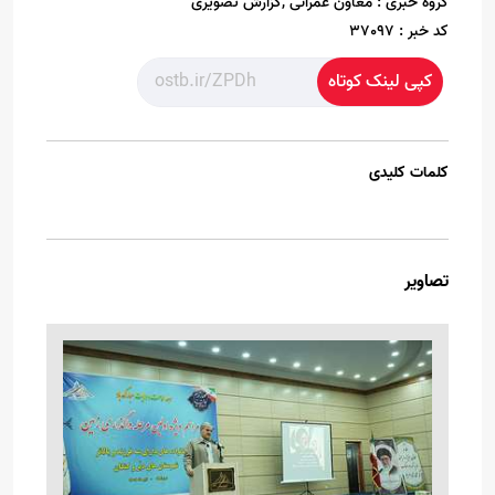
گروه خبری :
معاون عمرانی ,گزارش تصویری
کد خبر :
37097
کپی لینک کوتاه
کلمات کلیدی
تصاویر