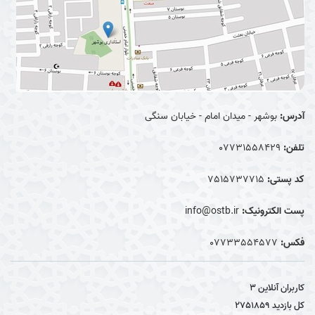
آدرس:
بوشهر - میدان امام - خیابان سنگی
تلفن:
07731558429
کد پستی:
7515737715
پست الکترونیک:
info@ostb.ir
فکس:
07733554577
کاربران آنلاین
3
کل بازدید
2751859