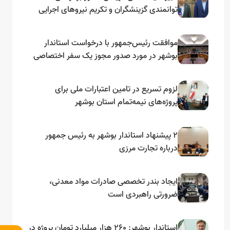
توانمندی گزینشگران و تکریم نیروهای اجرایی
تأکید کرد
موافقت رئیس‌جمهور با درخواست استاندار
بوشهر در مورد صدور مجوز یک سفر اختصاصی
به لنجداران استان‌های جنوبی
لزوم تسریع در تامین اعتبارات ملی برای
پروژه‌های نیمه‌تمام استان بوشهر
۲ پیشنهاد استاندار بوشهر به رئیس جمهور
درباره تجارت مرزی
ایجاد بندر تخصصی صادرات مواد معدنی،
ضرورتی راهبردی است
استاندار بوشهر: ۲۶۰ هزار میلیارد تومان پروژه در