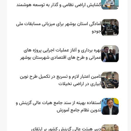
گشایش اراضی نظامی و گذار به توسعه هوشمند
و مبتنی بر دریا
آمادگی استان بوشهر برای میزبانی مسابقات ملی
جودو
بهره برداری و آغاز عملیات اجرایی پروژه های
عمرانی و طرح های اقتصادی شهرستان بوشهر
به مناسبت گرامیداشت دهه مبارک فجر
تامین اعتبار لازم و تسریع در تکمیل طرح نوین
آبیاری در اراضی نخیلات
استفاده بهینه از سند جامع هیات عالی گزینش و‌
تدوین نظام جامع آموزش
دبیر هیئت عالی گزینش کشور بر ارتقای