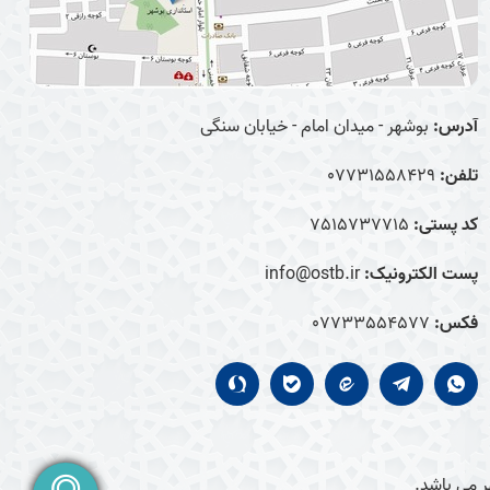
آدرس:
بوشهر - میدان امام - خیابان سنگی
تلفن:
07731558429
کد پستی:
7515737715
پست الکترونیک:
info@ostb.ir
فکس:
07733554577
 می باشد.