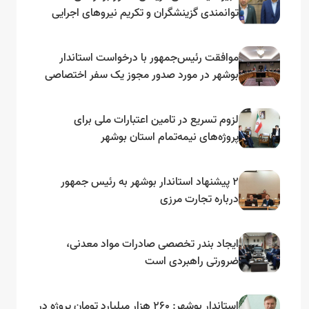
توانمندی گزینشگران و تکریم نیروهای اجرایی
تأکید کرد
موافقت رئیس‌جمهور با درخواست استاندار
بوشهر در مورد صدور مجوز یک سفر اختصاصی
به لنجداران استان‌های جنوبی
لزوم تسریع در تامین اعتبارات ملی برای
پروژه‌های نیمه‌تمام استان بوشهر
۲ پیشنهاد استاندار بوشهر به رئیس جمهور
درباره تجارت مرزی
ایجاد بندر تخصصی صادرات مواد معدنی،
ضرورتی راهبردی است
استاندار بوشهر: ۲۶۰ هزار میلیارد تومان پروژه در