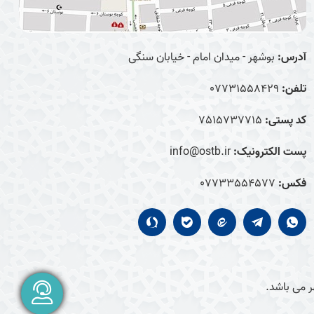
آدرس:
بوشهر - میدان امام - خیابان سنگی
تلفن:
07731558429
کد پستی:
7515737715
پست الکترونیک:
info@ostb.ir
فکس:
07733554577
 می باشد.