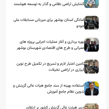
گشایش اراضی نظامی و گذار به توسعه هوشمند
و مبتنی بر دریا
آمادگی استان بوشهر برای میزبانی مسابقات ملی
جودو
بهره برداری و آغاز عملیات اجرایی پروژه های
عمرانی و طرح های اقتصادی شهرستان بوشهر
به مناسبت گرامیداشت دهه مبارک فجر
تامین اعتبار لازم و تسریع در تکمیل طرح نوین
آبیاری در اراضی نخیلات
استفاده بهینه از سند جامع هیات عالی گزینش و‌
تدوین نظام جامع آموزش
دبیر هیئت عالی گزینش کشور بر ارتقای