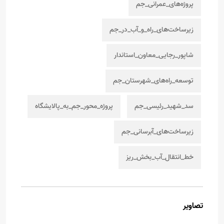
پروژه‌های_عمرانی_جم
زیرساخت‌های_راه_و_آب_در_جم
شاپور_رجایی_معاون_استاندار
توسعه_راه‌های_شهرستان_جم
سد_شهید_رئیسی_جم
پروژه_محور_جم_به_پالایشگاه
زیرساخت‌های_آبرسانی_جم
خط_انتقال_آب_بخش_ریز
تصاویر