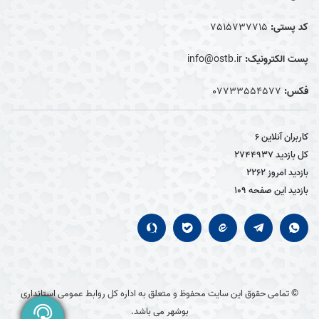
کد پستی:
7515737715
پست الکترونیک:
info@ostb.ir
فکس:
07733554577
کاربران آنلاین
6
کل بازدید
2744937
بازدید امروز
2262
بازدید این صفحه
109
© تمامی حقوق این سایت محفوظ و متعلق به اداره کل روابط عمومی استانداری
بوشهر می باشد.