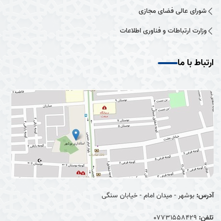
شورای عالی فضای مجازی
وزارت ارتباطات و فناوری اطلاعات
ارتباط با ما
آدرس:
بوشهر - میدان امام - خیابان سنگی
تلفن:
07731558429