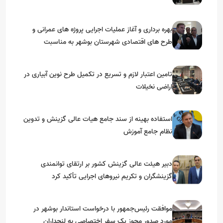
بهره برداری و آغاز عملیات اجرایی پروژه های عمرانی و
طرح های اقتصادی شهرستان بوشهر به مناسبت
گرامیداشت دهه مبارک فجر
تامین اعتبار لازم و تسریع در تکمیل طرح نوین آبیاری در
اراضی نخیلات
استفاده بهینه از سند جامع هیات عالی گزینش و‌ تدوین
نظام جامع آموزش
دبیر هیئت عالی گزینش کشور بر ارتقای توانمندی
گزینشگران و تکریم نیروهای اجرایی تأکید کرد
موافقت رئیس‌جمهور با درخواست استاندار بوشهر در
مورد صدور مجوز یک سفر اختصاصی به لنجداران