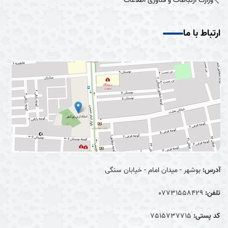
وزارت ارتباطات و فناوری اطلاعات
ارتباط با ما
آدرس:
بوشهر - میدان امام - خیابان سنگی
تلفن:
07731558429
کد پستی:
7515737715