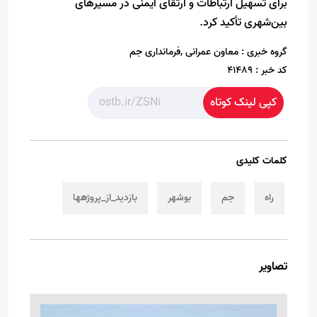
برای تسهیل ارتباطات و ارتقای ایمنی در مسیرهای
بین‌شهری تأکید کرد.
گروه خبری :
معاون عمرانی ,فرمانداری جم
کد خبر :
41489
کپی لینک کوتاه
کلمات کلیدی
راه
جم
بوشهر
بازدید_از_پروژهها
تصاویر