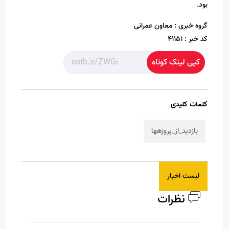
بود.
گروه خبری :
معاون عمرانی
کد خبر :
41151
کپی لینک کوتاه
کلمات کلیدی
بازدید_از_پروژهها
لیست اخبار
نظرات