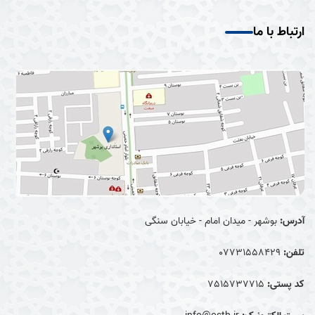
ارتباط با ما
آدرس:
بوشهر - میدان امام - خیابان سنگی
تلفن:
07731558429
کد پستی:
7515737715