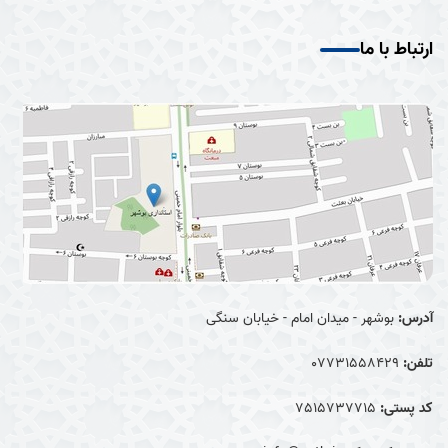
ارتباط با ما
آدرس:
بوشهر - میدان امام - خیابان سنگی
تلفن:
07731558429
کد پستی:
7515737715