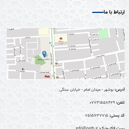
ارتباط با ما
آدرس:
بوشهر - میدان امام - خیابان سنگی
تلفن:
07731558429
کد پستی:
7515737715
پست الکترونیک:
info@ostb.ir