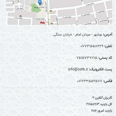
آدرس:
بوشهر - میدان امام - خیابان سنگی
تلفن:
07731558429
کد پستی:
7515737715
پست الکترونیک:
info@ostb.ir
فکس:
07733554577
کاربران آنلاین
2
کل بازدید
2758913
بازدید امروز
686