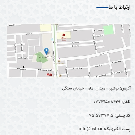
ارتباط با ما
آدرس:
بوشهر - میدان امام - خیابان سنگی
تلفن:
07731558429
کد پستی:
7515737715
پست الکترونیک:
info@ostb.ir