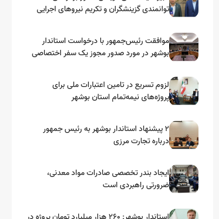
توانمندی گزینشگران و تکریم نیروهای اجرایی
تأکید کرد
موافقت رئیس‌جمهور با درخواست استاندار
بوشهر در مورد صدور مجوز یک سفر اختصاصی
به لنجداران استان‌های جنوبی
لزوم تسریع در تامین اعتبارات ملی برای
پروژه‌های نیمه‌تمام استان بوشهر
۲ پیشنهاد استاندار بوشهر به رئیس جمهور
درباره تجارت مرزی
ایجاد بندر تخصصی صادرات مواد معدنی،
ضرورتی راهبردی است
استاندار بوشهر: ۲۶۰ هزار میلیارد تومان پروژه در