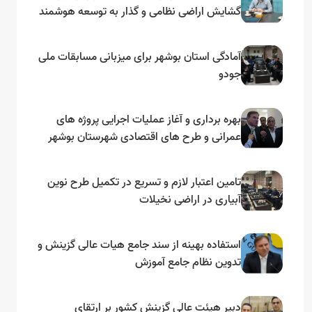
گشایش اراضی نظامی و گذار به توسعه هوشمند
و مبتنی بر دریا
آمادگی استان بوشهر برای میزبانی مسابقات ملی
جودو
بهره برداری و آغاز عملیات اجرایی پروژه های
عمرانی و طرح های اقتصادی شهرستان بوشهر
به مناسبت گرامیداشت دهه مبارک فجر
تامین اعتبار لازم و تسریع در تکمیل طرح نوین
آبیاری در اراضی نخیلات
استفاده بهینه از سند جامع هیات عالی گزینش و‌
تدوین نظام جامع آموزش
دبیر هیئت عالی گزینش کشور بر ارتقای