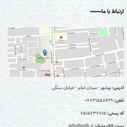
ارتباط با ما
آدرس:
بوشهر - میدان امام - خیابان سنگی
تلفن:
07731558429
کد پستی:
7515737715
پست الکترونیک:
info@ostb.ir