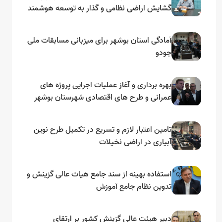
گشایش اراضی نظامی و گذار به توسعه هوشمند
و مبتنی بر دریا
آمادگی استان بوشهر برای میزبانی مسابقات ملی
جودو
بهره برداری و آغاز عملیات اجرایی پروژه های
عمرانی و طرح های اقتصادی شهرستان بوشهر
به مناسبت گرامیداشت دهه مبارک فجر
تامین اعتبار لازم و تسریع در تکمیل طرح نوین
آبیاری در اراضی نخیلات
استفاده بهینه از سند جامع هیات عالی گزینش و‌
تدوین نظام جامع آموزش
دبیر هیئت عالی گزینش کشور بر ارتقای