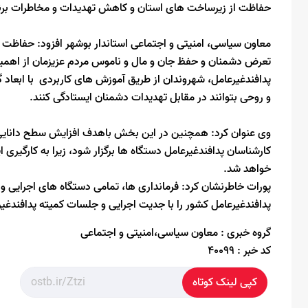
حفاظت از زیرساخت های استان و کاهش تهدیدات و مخاطرات برنام
معاون سیاسی، امنیتی و اجتماعی استاندار بوشهر افزود: حفاظت و 
تعرض دشمنان و حفظ جان و مال و ناموس مردم عزیزمان از اهمی
پدافندغیرعامل، شهروندان از طریق آموزش های کاربردی با ابعاد گ
و روحی بتوانند در مقابل تهدیدات دشمنان ایستادگی کنند.
وی عنوان کرد: همچنین در این بخش باهدف افزایش سطح دانایی 
کارشناسان پدافندغیرعامل دستگاه ها برگزار شود، زیرا به کارگیری 
خواهد شد.
پورات خاطرنشان کرد: فرمانداری ها، تمامی دستگاه های اجرایی و 
پدافندغیرعامل کشور را با جدیت اجرایی و جلسات کمیته پدافندغیر
گروه خبری :
معاون سیاسی،امنیتی و اجتماعی
کد خبر :
40099
کپی لینک کوتاه