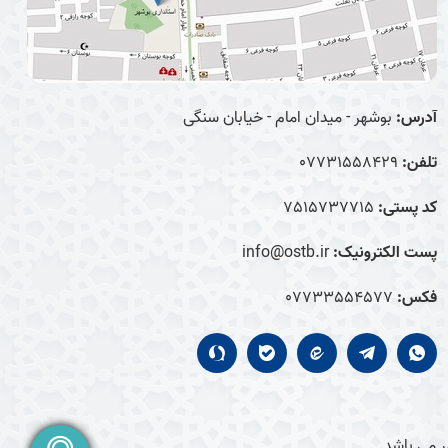
آدرس:
بوشهر - میدان امام - خیابان سنگی
تلفن:
07731558429
کد پستی:
7515737715
پست الکترونیک:
info@ostb.ir
فکس:
07733554577
 می باشد.