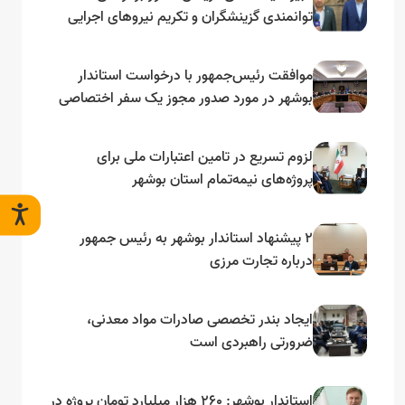
توانمندی گزینشگران و تکریم نیروهای اجرایی
تأکید کرد
موافقت رئیس‌جمهور با درخواست استاندار
بوشهر در مورد صدور مجوز یک سفر اختصاصی
به لنجداران استان‌های جنوبی
لزوم تسریع در تامین اعتبارات ملی برای
پروژه‌های نیمه‌تمام استان بوشهر
۲ پیشنهاد استاندار بوشهر به رئیس جمهور
درباره تجارت مرزی
ایجاد بندر تخصصی صادرات مواد معدنی،
ضرورتی راهبردی است
استاندار بوشهر: ۲۶۰ هزار میلیارد تومان پروژه در