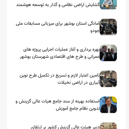
گشایش اراضی نظامی و گذار به توسعه هوشمند
و مبتنی بر دریا
آمادگی استان بوشهر برای میزبانی مسابقات ملی
جودو
بهره برداری و آغاز عملیات اجرایی پروژه های
عمرانی و طرح های اقتصادی شهرستان بوشهر
به مناسبت گرامیداشت دهه مبارک فجر
تامین اعتبار لازم و تسریع در تکمیل طرح نوین
آبیاری در اراضی نخیلات
استفاده بهینه از سند جامع هیات عالی گزینش و‌
تدوین نظام جامع آموزش
دبیر هیئت عالی گزینش کشور بر ارتقای