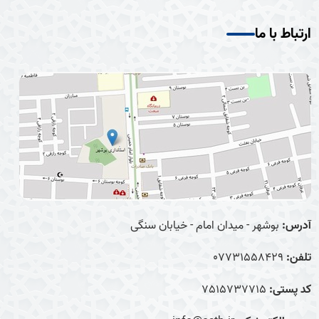
ارتباط با ما
آدرس:
بوشهر - میدان امام - خیابان سنگی
تلفن:
07731558429
کد پستی:
7515737715