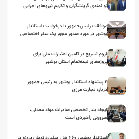
توانمندی گزینشگران و تکریم نیروهای اجرایی
تأکید کرد
موافقت رئیس‌جمهور با درخواست استاندار
بوشهر در مورد صدور مجوز یک سفر اختصاصی
به لنجداران استان‌های جنوبی
لزوم تسریع در تامین اعتبارات ملی برای
پروژه‌های نیمه‌تمام استان بوشهر
۲ پیشنهاد استاندار بوشهر به رئیس جمهور
درباره تجارت مرزی
ایجاد بندر تخصصی صادرات مواد معدنی،
ضرورتی راهبردی است
استاندار بوشهر: ۲۶۰ هزار میلیارد تومان پروژه در