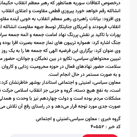
درخصوص اتفاقات سوریه همانطور که رهبر معظم انقلاب حکیمانه ف
انشالله رقم خواهد خورد پیروزی قطعی مقاومت و اعتلای انقلاب ا
وی افزود: بیانات راهبردی رهبر معظم انقلاب به خوبی آینده مقا
انقلاب فرمودند و آمریکای جنایتکار توسط جبهه مقاومت انشالله ا
پورات با تاکید بر نقش پررنگ نهاد امامت جمعه و ائمه جمعه سرا
جنگ اشاره کرد: همواره تریبون های نماز جمعه بصیرت افزا بوده 
وی عنوان کرد: برگزاری این فرضیه الهی که جمعه ها را به یک روز 
تبیین محتواهای سیاسی، تکاپو در بین نخبگان و جوانان، حضور م
سلامت، حضور نهادهای فعال در حوزه محرومیت زدایی و کاروان ه
و به صورت مستمر در حال انجام است.
معاون سیاسی، امنیتی و اجتماعی استاندار بوشهر خاطرنشان کرد: ا
است، به نفع هیچ دسته، گروه و حزبی جز انقلاب اسلامی حرکت نک
مشکلات مردم بوده است و دولت چهاردهم نیز با وحدت و همدلی 
صورت جدی مورد توجه قرار می‌دهد و در راستای رفع آن تلاش می‌ک
گروه خبری :
معاون سیاسی،امنیتی و اجتماعی
کد خبر :
40552