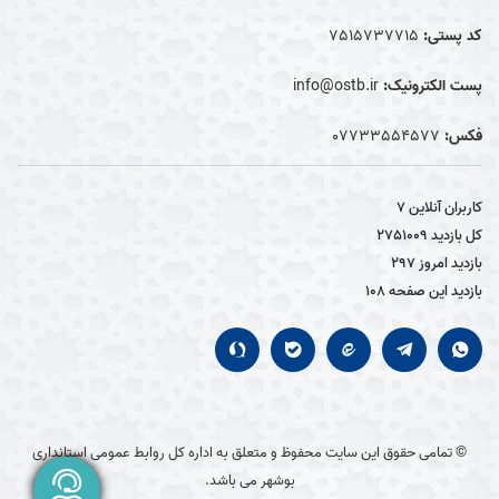
کد پستی:
7515737715
پست الکترونیک:
info@ostb.ir
فکس:
07733554577
کاربران آنلاین
7
کل بازدید
2751009
بازدید امروز
297
بازدید این صفحه
108
© تمامی حقوق این سایت محفوظ و متعلق به اداره کل روابط عمومی استانداری
بوشهر می باشد.