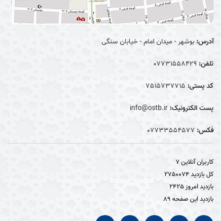
آدرس:
بوشهر - میدان امام - خیابان سنگی
تلفن:
07731558429
کد پستی:
7515737715
پست الکترونیک:
info@ostb.ir
فکس:
07733554577
کاربران آنلاین
7
کل بازدید
2750074
بازدید امروز
2425
بازدید این صفحه
89