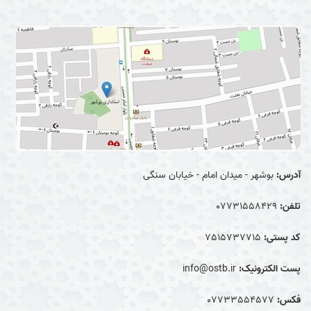
آدرس:
بوشهر - میدان امام - خیابان سنگی
تلفن:
07731558429
کد پستی:
7515737715
پست الکترونیک:
info@ostb.ir
فکس:
07733554577