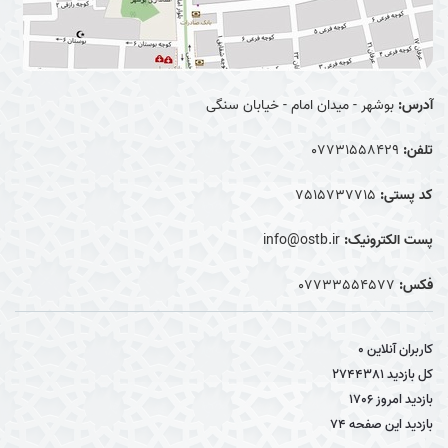
آدرس:
بوشهر - میدان امام - خیابان سنگی
تلفن:
07731558429
کد پستی:
7515737715
پست الکترونیک:
info@ostb.ir
فکس:
07733554577
کاربران آنلاین
0
کل بازدید
2744381
بازدید امروز
1706
بازدید این صفحه
74