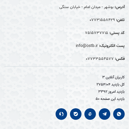
آدرس:
بوشهر - میدان امام - خیابان سنگی
تلفن:
07731558429
کد پستی:
7515737715
پست الکترونیک:
info@ostb.ir
فکس:
07733554577
کاربران آنلاین
3
کل بازدید
2754104
بازدید امروز
3392
بازدید این صفحه
50