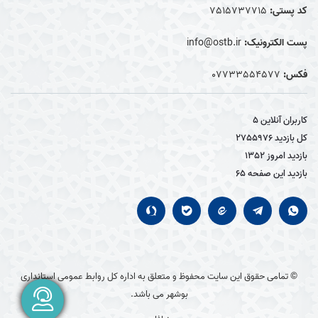
کد پستی:
7515737715
پست الکترونیک:
info@ostb.ir
فکس:
07733554577
کاربران آنلاین
5
کل بازدید
2755976
بازدید امروز
1352
بازدید این صفحه
65
© تمامی حقوق این سایت محفوظ و متعلق به اداره کل روابط عمومی استانداری
بوشهر می باشد.