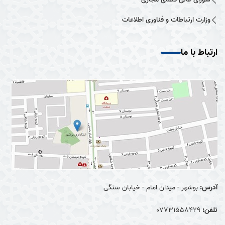
وزارت ارتباطات و فناوری اطلاعات
ارتباط با ما
آدرس:
بوشهر - میدان امام - خیابان سنگی
تلفن:
07731558429