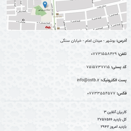
آدرس:
بوشهر - میدان امام - خیابان سنگی
تلفن:
07731558429
کد پستی:
7515737715
پست الکترونیک:
info@ostb.ir
فکس:
07733554577
کاربران آنلاین
3
کل بازدید
2757566
بازدید امروز
2942