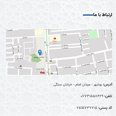
ارتباط با ما
آدرس:
بوشهر - میدان امام - خیابان سنگی
تلفن:
07731558429
کد پستی:
7515737715