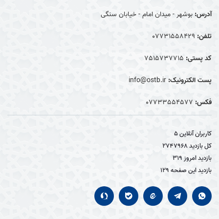
آدرس:
بوشهر - میدان امام - خیابان سنگی
تلفن:
07731558429
کد پستی:
7515737715
پست الکترونیک:
info@ostb.ir
فکس:
07733554577
کاربران آنلاین
5
کل بازدید
2747968
بازدید امروز
319
بازدید این صفحه
129