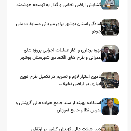
گشایش اراضی نظامی و گذار به توسعه هوشمند
و مبتنی بر دریا
آمادگی استان بوشهر برای میزبانی مسابقات ملی
جودو
بهره برداری و آغاز عملیات اجرایی پروژه های
عمرانی و طرح های اقتصادی شهرستان بوشهر
به مناسبت گرامیداشت دهه مبارک فجر
تامین اعتبار لازم و تسریع در تکمیل طرح نوین
آبیاری در اراضی نخیلات
استفاده بهینه از سند جامع هیات عالی گزینش و‌
تدوین نظام جامع آموزش
دبیر هیئت عالی گزینش کشور بر ارتقای