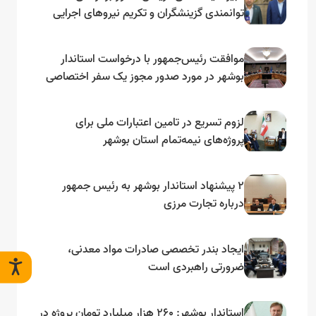
توانمندی گزینشگران و تکریم نیروهای اجرایی
تأکید کرد
موافقت رئیس‌جمهور با درخواست استاندار
بوشهر در مورد صدور مجوز یک سفر اختصاصی
به لنجداران استان‌های جنوبی
لزوم تسریع در تامین اعتبارات ملی برای
پروژه‌های نیمه‌تمام استان بوشهر
۲ پیشنهاد استاندار بوشهر به رئیس جمهور
درباره تجارت مرزی
ایجاد بندر تخصصی صادرات مواد معدنی،
ضرورتی راهبردی است
استاندار بوشهر: ۲۶۰ هزار میلیارد تومان پروژه در