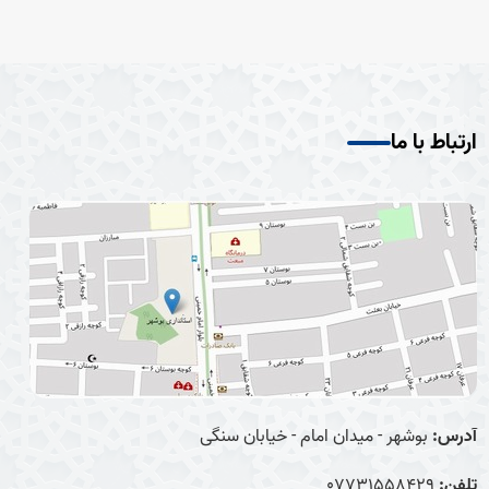
ارتباط با ما
آدرس:
بوشهر - میدان امام - خیابان سنگی
تلفن:
07731558429