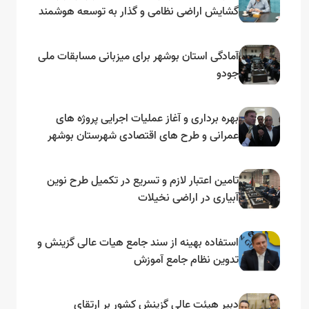
گشایش اراضی نظامی و گذار به توسعه هوشمند
و مبتنی بر دریا
آمادگی استان بوشهر برای میزبانی مسابقات ملی
جودو
بهره برداری و آغاز عملیات اجرایی پروژه های
عمرانی و طرح های اقتصادی شهرستان بوشهر
به مناسبت گرامیداشت دهه مبارک فجر
تامین اعتبار لازم و تسریع در تکمیل طرح نوین
آبیاری در اراضی نخیلات
استفاده بهینه از سند جامع هیات عالی گزینش و‌
تدوین نظام جامع آموزش
دبیر هیئت عالی گزینش کشور بر ارتقای