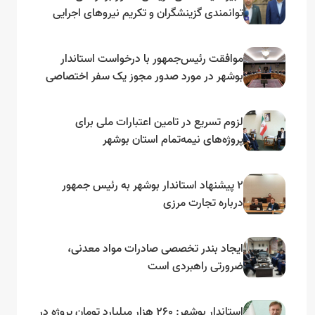
توانمندی گزینشگران و تکریم نیروهای اجرایی
تأکید کرد
موافقت رئیس‌جمهور با درخواست استاندار
بوشهر در مورد صدور مجوز یک سفر اختصاصی
به لنجداران استان‌های جنوبی
لزوم تسریع در تامین اعتبارات ملی برای
پروژه‌های نیمه‌تمام استان بوشهر
۲ پیشنهاد استاندار بوشهر به رئیس جمهور
درباره تجارت مرزی
ایجاد بندر تخصصی صادرات مواد معدنی،
ضرورتی راهبردی است
استاندار بوشهر: ۲۶۰ هزار میلیارد تومان پروژه در