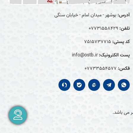
آدرس:
بوشهر - میدان امام - خیابان سنگی
تلفن:
07731558429
کد پستی:
7515737715
پست الکترونیک:
info@ostb.ir
فکس:
07733554577
 می باشد.