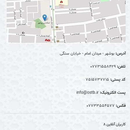
آدرس:
بوشهر - میدان امام - خیابان سنگی
تلفن:
07731558429
کد پستی:
7515737715
پست الکترونیک:
info@ostb.ir
فکس:
07733554577
کاربران آنلاین
8