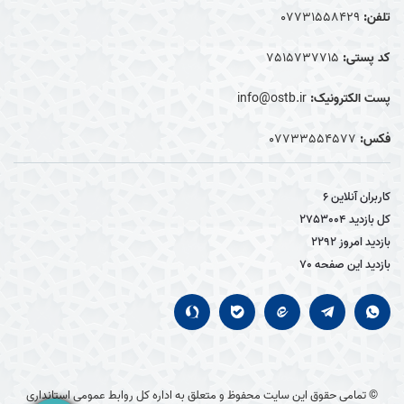
تلفن:
07731558429
کد پستی:
7515737715
پست الکترونیک:
info@ostb.ir
فکس:
07733554577
کاربران آنلاین
6
کل بازدید
2753004
بازدید امروز
2292
بازدید این صفحه
70
© تمامی حقوق این سایت محفوظ و متعلق به اداره کل روابط عمومی استانداری