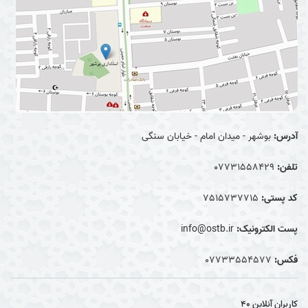
آدرس:
بوشهر - میدان امام - خیابان سنگی
تلفن:
07731558429
کد پستی:
7515737715
پست الکترونیک:
info@ostb.ir
فکس:
07733554577
کاربران آنلاین
40