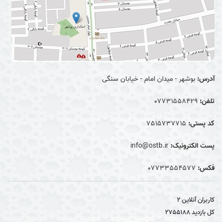
آدرس:
بوشهر - میدان امام - خیابان سنگی
تلفن:
07731558429
کد پستی:
7515737715
پست الکترونیک:
info@ostb.ir
فکس:
07733554577
کاربران آنلاین
2
کل بازدید
2755188