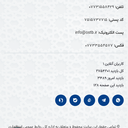
تلفن:
07731558429
کد پستی:
7515737715
پست الکترونیک:
info@ostb.ir
فکس:
07733554577
کاربران آنلاین
1
کل بازدید
2754201
بازدید امروز
3489
بازدید این صفحه
128
© تمامی حقوق این سایت محفوظ و متعلق به اداره کل روابط عمومی استانداری