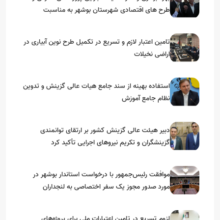
طرح های اقتصادی شهرستان بوشهر به مناسبت
گرامیداشت دهه مبارک فجر
تامین اعتبار لازم و تسریع در تکمیل طرح نوین آبیاری در
اراضی نخیلات
استفاده بهینه از سند جامع هیات عالی گزینش و‌ تدوین
نظام جامع آموزش
دبیر هیئت عالی گزینش کشور بر ارتقای توانمندی
گزینشگران و تکریم نیروهای اجرایی تأکید کرد
موافقت رئیس‌جمهور با درخواست استاندار بوشهر در
مورد صدور مجوز یک سفر اختصاصی به لنجداران
استان‌های جنوبی
لزوم تسریع در تامین اعتبارات ملی برای پروژه‌های