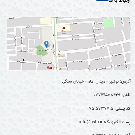
ارتباط با ما
آدرس:
بوشهر - میدان امام - خیابان سنگی
تلفن:
07731558429
کد پستی:
7515737715
پست الکترونیک:
info@ostb.ir