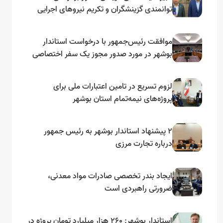
توانمندی گزینشگران و تکریم نیروهای اجرایی
تأکید کرد
موافقت رئیس‌جمهور با درخواست استاندار
بوشهر در مورد صدور مجوز یک سفر اختصاصی
به لنجداران استان‌های جنوبی
لزوم تسریع در تامین اعتبارات ملی برای
پروژه‌های نیمه‌تمام استان بوشهر
۲ پیشنهاد استاندار بوشهر به رئیس جمهور
درباره تجارت مرزی
ایجاد بندر تخصصی صادرات مواد معدنی،
ضرورتی راهبردی است
استاندار بوشهر: ۲۶۰ هزار میلیارد تومان پروژه در