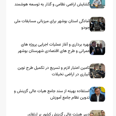
گشایش اراضی نظامی و گذار به توسعه هوشمند
و مبتنی بر دریا
آمادگی استان بوشهر برای میزبانی مسابقات ملی
جودو
بهره برداری و آغاز عملیات اجرایی پروژه های
عمرانی و طرح های اقتصادی شهرستان بوشهر
به مناسبت گرامیداشت دهه مبارک فجر
تامین اعتبار لازم و تسریع در تکمیل طرح نوین
آبیاری در اراضی نخیلات
استفاده بهینه از سند جامع هیات عالی گزینش و‌
تدوین نظام جامع آموزش
دبیر هیئت عالی گزینش کشور بر ارتقای