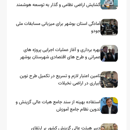
گشایش اراضی نظامی و گذار به توسعه هوشمند
و مبتنی بر دریا
آمادگی استان بوشهر برای میزبانی مسابقات ملی
جودو
بهره برداری و آغاز عملیات اجرایی پروژه های
عمرانی و طرح های اقتصادی شهرستان بوشهر
به مناسبت گرامیداشت دهه مبارک فجر
تامین اعتبار لازم و تسریع در تکمیل طرح نوین
آبیاری در اراضی نخیلات
استفاده بهینه از سند جامع هیات عالی گزینش و‌
تدوین نظام جامع آموزش
دبیر هیئت عالی گزینش کشور بر ارتقای