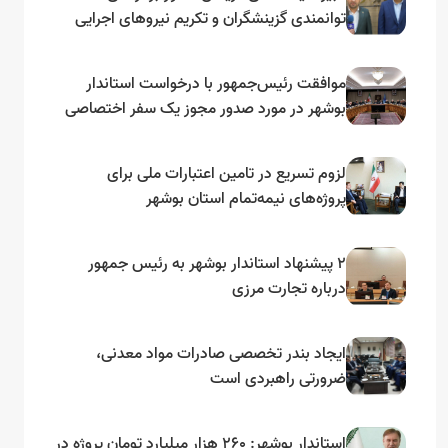
توانمندی گزینشگران و تکریم نیروهای اجرایی
تأکید کرد
موافقت رئیس‌جمهور با درخواست استاندار
بوشهر در مورد صدور مجوز یک سفر اختصاصی
به لنجداران استان‌های جنوبی
لزوم تسریع در تامین اعتبارات ملی برای
پروژه‌های نیمه‌تمام استان بوشهر
۲ پیشنهاد استاندار بوشهر به رئیس جمهور
درباره تجارت مرزی
ایجاد بندر تخصصی صادرات مواد معدنی،
ضرورتی راهبردی است
استاندار بوشهر: ۲۶۰ هزار میلیارد تومان پروژه در