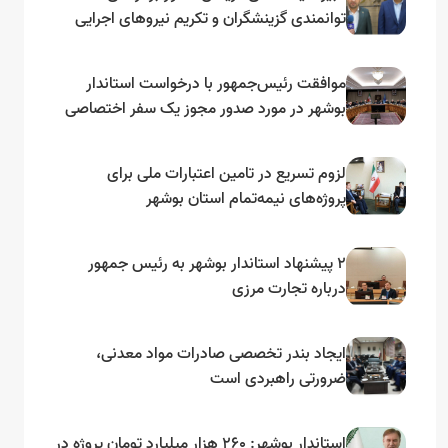
توانمندی گزینشگران و تکریم نیروهای اجرایی
تأکید کرد
موافقت رئیس‌جمهور با درخواست استاندار
بوشهر در مورد صدور مجوز یک سفر اختصاصی
به لنجداران استان‌های جنوبی
لزوم تسریع در تامین اعتبارات ملی برای
پروژه‌های نیمه‌تمام استان بوشهر
۲ پیشنهاد استاندار بوشهر به رئیس جمهور
درباره تجارت مرزی
ایجاد بندر تخصصی صادرات مواد معدنی،
ضرورتی راهبردی است
استاندار بوشهر: ۲۶۰ هزار میلیارد تومان پروژه در