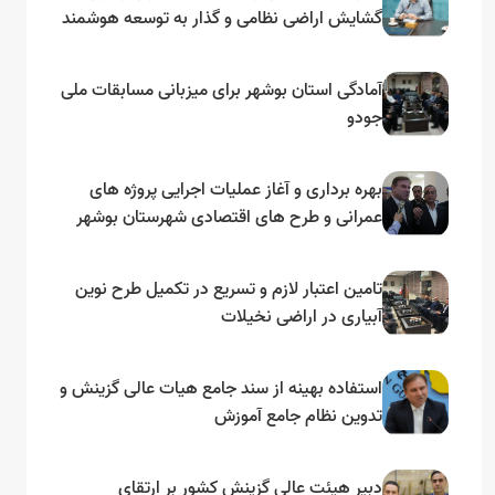
گشایش اراضی نظامی و گذار به توسعه هوشمند
و مبتنی بر دریا
آمادگی استان بوشهر برای میزبانی مسابقات ملی
جودو
بهره برداری و آغاز عملیات اجرایی پروژه های
عمرانی و طرح های اقتصادی شهرستان بوشهر
به مناسبت گرامیداشت دهه مبارک فجر
تامین اعتبار لازم و تسریع در تکمیل طرح نوین
آبیاری در اراضی نخیلات
استفاده بهینه از سند جامع هیات عالی گزینش و‌
تدوین نظام جامع آموزش
دبیر هیئت عالی گزینش کشور بر ارتقای