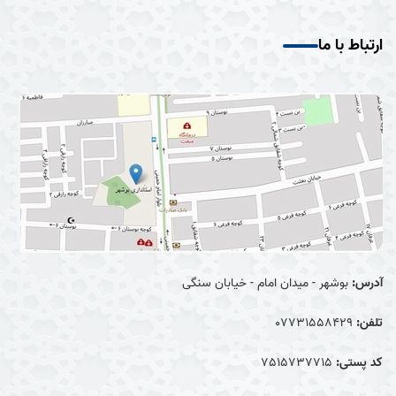
ارتباط با ما
آدرس:
بوشهر - میدان امام - خیابان سنگی
تلفن:
07731558429
کد پستی:
7515737715