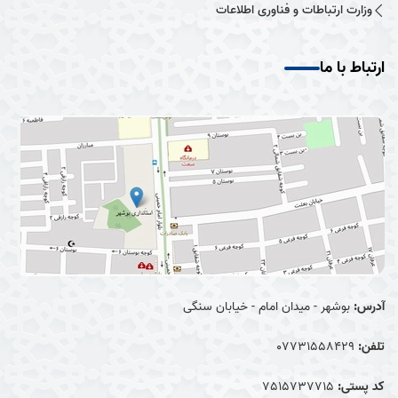
وزارت ارتباطات و فناوری اطلاعات
ارتباط با ما
آدرس:
بوشهر - میدان امام - خیابان سنگی
تلفن:
07731558429
کد پستی:
7515737715