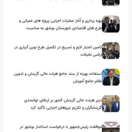
بهره برداری و آغاز عملیات اجرایی پروژه های عمرانی و
طرح های اقتصادی شهرستان بوشهر به مناسبت
گرامیداشت دهه مبارک فجر
تامین اعتبار لازم و تسریع در تکمیل طرح نوین آبیاری در
اراضی نخیلات
استفاده بهینه از سند جامع هیات عالی گزینش و‌ تدوین
نظام جامع آموزش
دبیر هیئت عالی گزینش کشور بر ارتقای توانمندی
گزینشگران و تکریم نیروهای اجرایی تأکید کرد
موافقت رئیس‌جمهور با درخواست استاندار بوشهر در