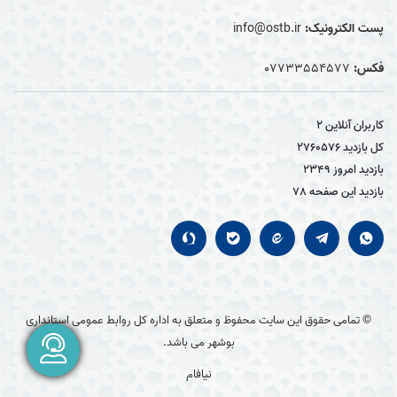
پست الکترونیک:
info@ostb.ir
فکس:
07733554577
کاربران آنلاین
2
کل بازدید
2760576
بازدید امروز
2349
بازدید این صفحه
78
© تمامی حقوق این سایت محفوظ و متعلق به اداره کل روابط عمومی استانداری
بوشهر می باشد.
نیافام