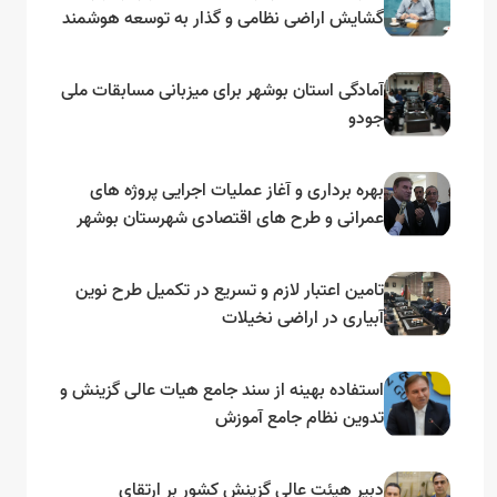
گشایش اراضی نظامی و گذار به توسعه هوشمند
و مبتنی بر دریا
آمادگی استان بوشهر برای میزبانی مسابقات ملی
جودو
بهره برداری و آغاز عملیات اجرایی پروژه های
عمرانی و طرح های اقتصادی شهرستان بوشهر
به مناسبت گرامیداشت دهه مبارک فجر
تامین اعتبار لازم و تسریع در تکمیل طرح نوین
آبیاری در اراضی نخیلات
استفاده بهینه از سند جامع هیات عالی گزینش و‌
تدوین نظام جامع آموزش
دبیر هیئت عالی گزینش کشور بر ارتقای