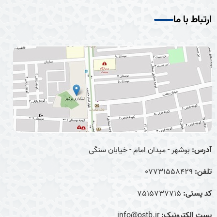
ارتباط با ما
آدرس:
بوشهر - میدان امام - خیابان سنگی
تلفن:
07731558429
کد پستی:
7515737715
پست الکترونیک:
info@ostb.ir