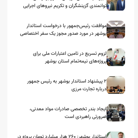
توانمندی گزینشگران و تکریم نیروهای اجرایی
تأکید کرد
موافقت رئیس‌جمهور با درخواست استاندار
بوشهر در مورد صدور مجوز یک سفر اختصاصی
به لنجداران استان‌های جنوبی
لزوم تسریع در تامین اعتبارات ملی برای
پروژه‌های نیمه‌تمام استان بوشهر
۲ پیشنهاد استاندار بوشهر به رئیس جمهور
درباره تجارت مرزی
ایجاد بندر تخصصی صادرات مواد معدنی،
ضرورتی راهبردی است
استاندار بوشهر: ۲۶۰ هزار میلیارد تومان پروژه در