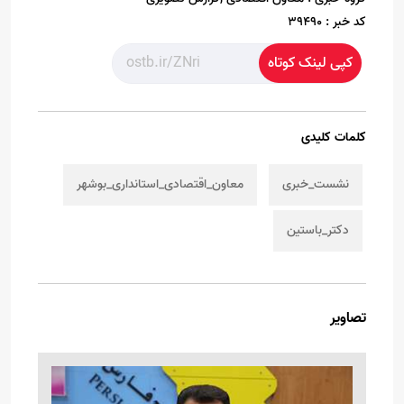
کد خبر :
39490
کپی لینک کوتاه
کلمات کلیدی
نشست_خبری
معاون_اقتصادی_استانداری_بوشهر
دکتر_باستین
تصاویر