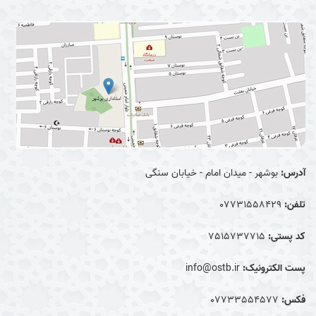
آدرس:
بوشهر - میدان امام - خیابان سنگی
تلفن:
07731558429
کد پستی:
7515737715
پست الکترونیک:
info@ostb.ir
فکس:
07733554577