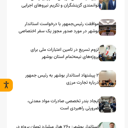
توانمندی گزینشگران و تکریم نیروهای اجرایی
تأکید کرد
موافقت رئیس‌جمهور با درخواست استاندار
بوشهر در مورد صدور مجوز یک سفر اختصاصی
به لنجداران استان‌های جنوبی
لزوم تسریع در تامین اعتبارات ملی برای
پروژه‌های نیمه‌تمام استان بوشهر
۲ پیشنهاد استاندار بوشهر به رئیس جمهور
درباره تجارت مرزی
ایجاد بندر تخصصی صادرات مواد معدنی،
ضرورتی راهبردی است
استاندار بوشهر: ۲۶۰ هزار میلیارد تومان پروژه در