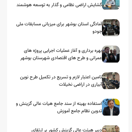
گشایش اراضی نظامی و گذار به توسعه هوشمند
و مبتنی بر دریا
آمادگی استان بوشهر برای میزبانی مسابقات ملی
جودو
بهره برداری و آغاز عملیات اجرایی پروژه های
عمرانی و طرح های اقتصادی شهرستان بوشهر
به مناسبت گرامیداشت دهه مبارک فجر
تامین اعتبار لازم و تسریع در تکمیل طرح نوین
آبیاری در اراضی نخیلات
استفاده بهینه از سند جامع هیات عالی گزینش و‌
تدوین نظام جامع آموزش
دبیر هیئت عالی گزینش کشور بر ارتقای