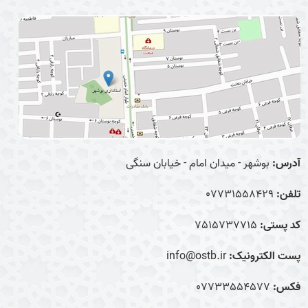
آدرس:
بوشهر - میدان امام - خیابان سنگی
تلفن:
07731558429
کد پستی:
7515737715
پست الکترونیک:
info@ostb.ir
فکس:
07733554577